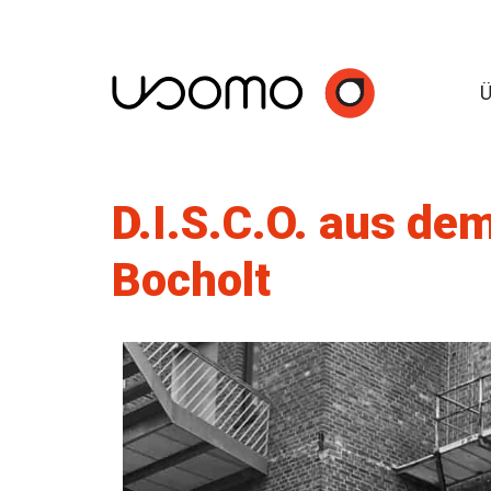
D.I.S.C.O. aus de
Bocholt