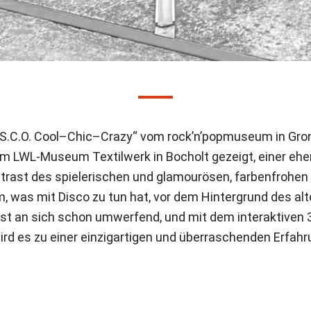
I.S.C.O. Cool–Chic–Crazy“ vom rock’n’popmuseum in Gro
zt im LWL-Museum Textilwerk in Bocholt gezeigt, einer eh
ontrast des spielerischen und glamourösen, farbenfrohen
, was mit Disco zu tun hat, vor dem Hintergrund des al
ist an sich schon umwerfend, und mit dem interaktive
d es zu einer einzigartigen und überraschenden Erfahr