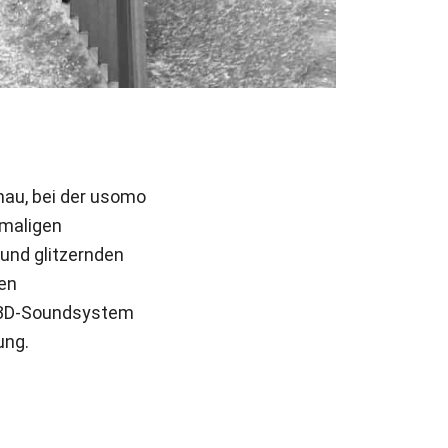
nau, bei der usomo
emaligen
 und glitzernden
ten
n 3D-Soundsystem
ung.